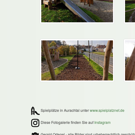
Spielplätze in Aurachtal unter
www.spielplatznet.de
Diese Fotogalerie finden Sie auf
Instagram
Gerald Ortegel - alle Bilder sind urheberrechtlich geschütz