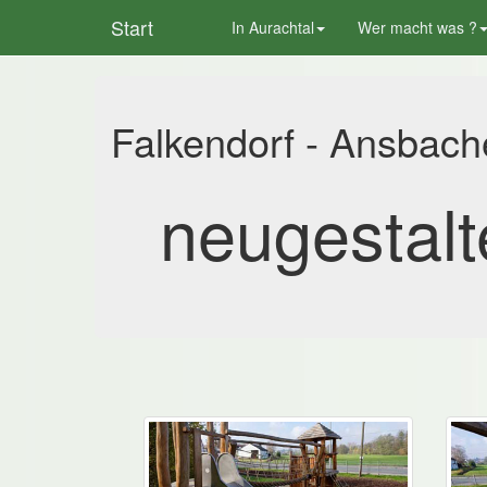
Start
In Aurachtal
Wer macht was ?
Falkendorf - Ansbach
neugestalt